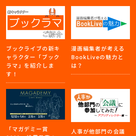
ブックライブの新キ
漫画編集者が考える
ャラクター「ブック
BookLiveの魅力と
ラマ」を紹介しま
は？
す！
「マガデミー賞
人事が他部門の会議