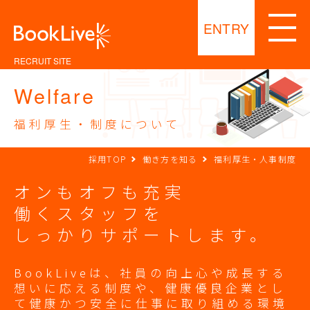
ENTRY
RECRUIT SITE
Welfare
福利厚生・制度について
採用TOP
働き方を知る
福利厚生・人事制度
オンもオフも充実
働くスタッフを
しっかりサポートします。
BookLiveは、社員の向上心や成長する
想いに応える制度や、健康優良企業とし
て健康かつ安全に仕事に取り組める環境