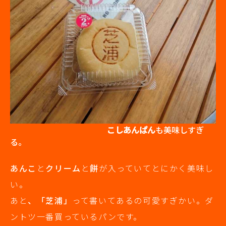
こしあんぱん
も美味しすぎ
る。
あんこ
と
クリーム
と
餅
が入っていてとにかく美味し
い。
あと
、「芝浦」
って書いてあるの可愛すぎかい。ダ
ントツ一番買っているパンです。