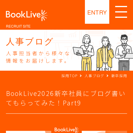
ENTRY
RECRUIT SITE
人事ブログ
人事担当者から様々な
情報をお届けします。
採用TOP
人事ブログ
新卒採用
BookLive2026新卒社員にブログ書い
てもらってみた！Part9