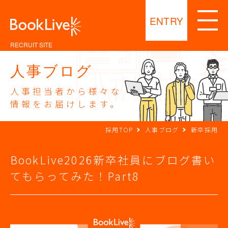
ENTRY
RECRUIT SITE
人事ブログ
人事担当者から様々な
情報をお届けします。
採用TOP
人事ブログ
新卒採用
BookLive2026新卒社員にブログ書い
てもらってみた！Part8