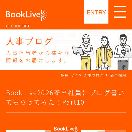
ENTRY
RECRUIT SITE
人事ブログ
人事担当者から様々な
情報をお届けします。
採用TOP
人事ブログ
新卒採用
BookLive2026新卒社員にブログ書い
てもらってみた！Part10