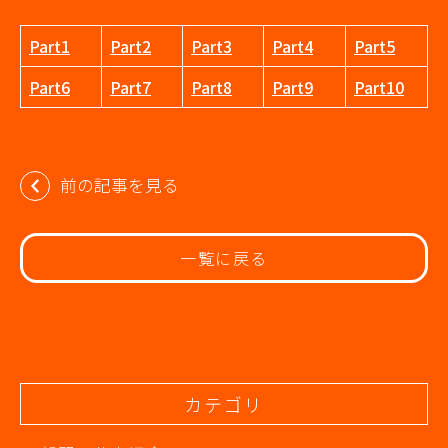
Part1
Part2
Part3
Part4
Part5
Part6
Part7
Part8
Part9
Part10
投
前の記事を見る
稿
ナ
ビ
一覧に戻る
ゲ
ー
シ
ョ
ン
カテゴリ