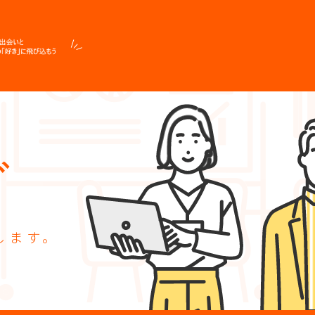
グ
します。