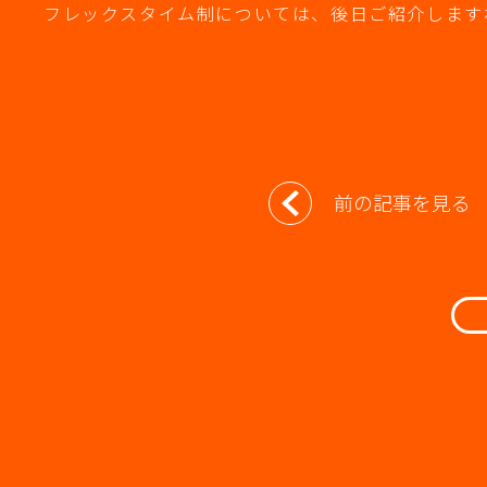
フレックスタイム制については、後日ご紹介します
投
前の記事を見る
稿
ナ
ビ
ゲ
ー
シ
ョ
ン