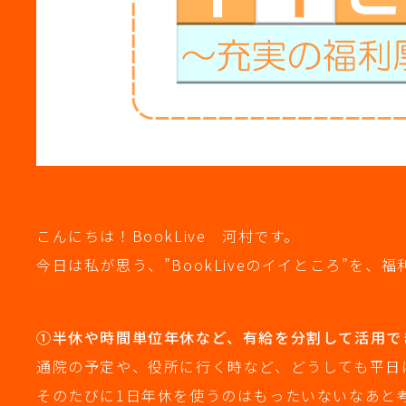
こんにちは！BookLive 河村です。
今日は私が思う、”BookLiveのイイところ”を
①半休や時間単位年休など、有給を分割して活用で
通院の予定や、役所に行く時など、どうしても平日
そのたびに1日年休を使うのはもったいないなあと