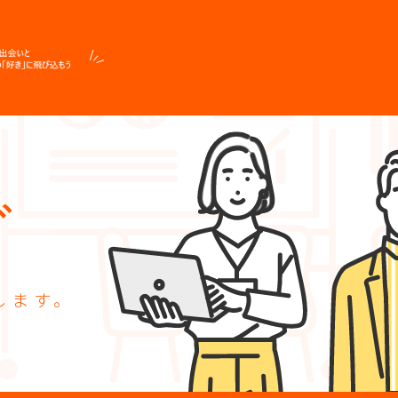
グ
します。