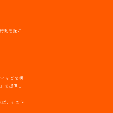
て行動を起こ
ティなどを構
り」を提供し
れば、その企