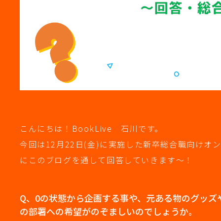
こんにちは！BookLive 石川です。
今回は12月22日(金)に実施した新卒総合職向け
にこのブログを通して回答していきます～！
Q、0の状態から企画する事や、元ある物のグッズ
の部署への希望がのぞましいのでしょうか。