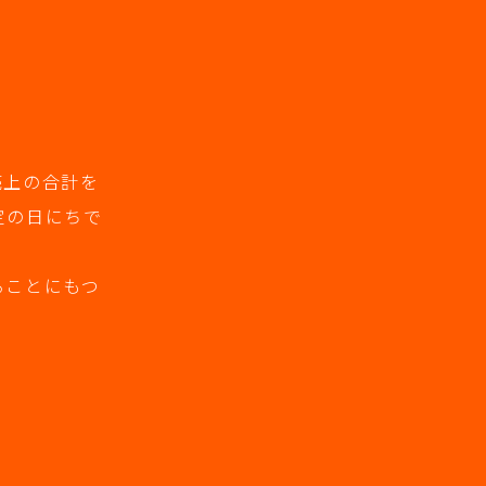
売上の合計を
定の日にちで
ることにもつ