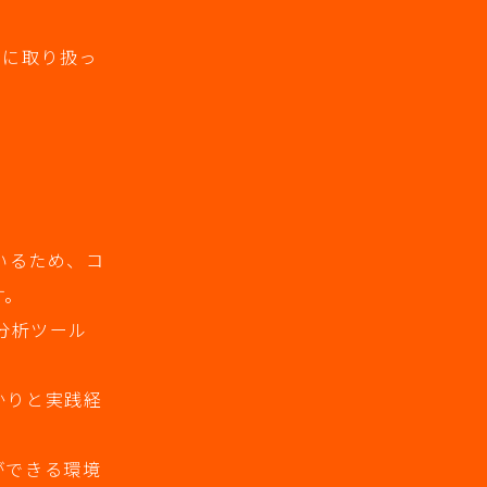
心に取り扱っ
いるため、コ
す。
分析ツール
かりと実践経
ができる環境