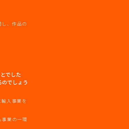
開し、作品の
ことでした
るのでしょう
に輸入事業を
も事業の一環