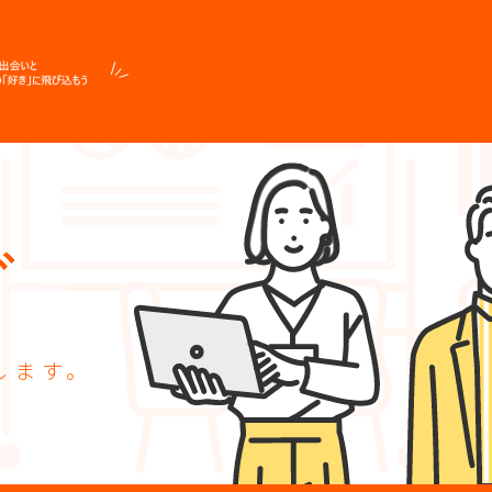
グ
します。