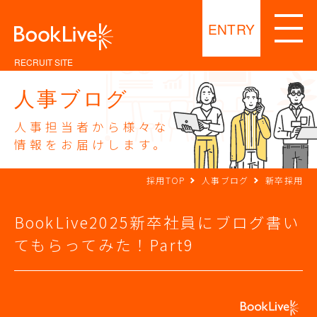
ENTRY
RECRUIT SITE
人事ブログ
人事担当者から様々な
情報をお届けします。
採用TOP
人事ブログ
新卒採用
BookLive2025新卒社員にブログ書い
てもらってみた！Part9