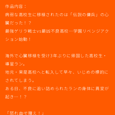
作品内容：
病弱な高校生に移植されたのは「伝説の傭兵」の心
臓だった！？
最強ゲリラ戦士vs最凶不良高校…学園リベンジアク
ション始動！
海外で心臓移植を受け3年ぶりに帰国した高校生・
導星ラン。
地元・果是高校へと転入して早々、いじめの標的に
されてしまう。
ある日、不良に追い詰められたランの身体に異変が
起き…！？
「怒れ――血で贖え！」