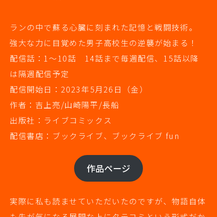
ランの中で蘇る心臓に刻まれた記憶と戦闘技術。
強大な力に目覚めた男子高校生の逆襲が始まる！
配信話：1～10話 14話まで毎週配信、15話以降
は隔週配信予定
配信開始日：2023年5月26日（金）
作者：吉上亮/山崎陽平/長船
出版社：ライブコミックス
配信書店：ブックライブ、ブックライブ fun
作品ページ
実際に私も読ませていただいたのですが、物語自体
も先が気になる展開な上にタテヨミという形式だか