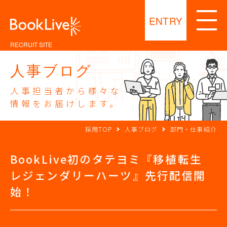
ENTRY
RECRUIT SITE
人事ブログ
人事担当者から様々な
情報をお届けします。
採用TOP
人事ブログ
部門・仕事紹介
BookLive初のタテヨミ『移植転生
レジェンダリーハーツ』先行配信開
始！