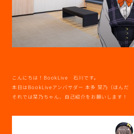
こんにちは！BookLive 石川です。
本日はBookLiveアンバサダー 本多 栞乃（ほ
それでは栞乃ちゃん、自己紹介をお願いします！