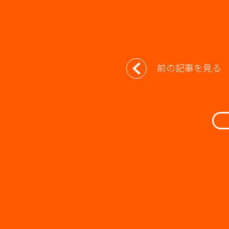
投
前の記事を見る
稿
ナ
ビ
ゲ
ー
シ
ョ
ン