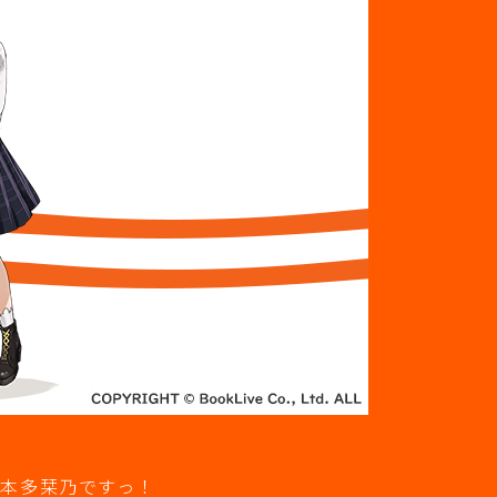
、本多栞乃ですっ！