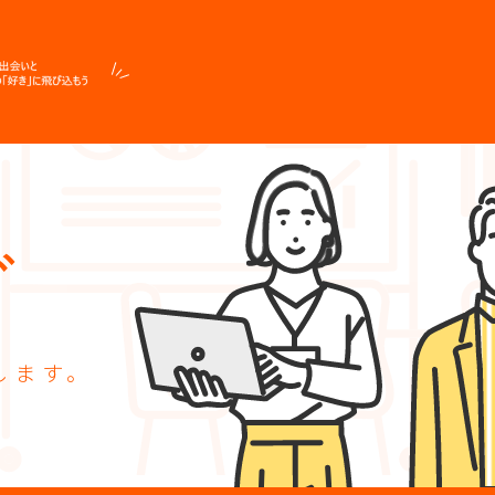
グ
します。