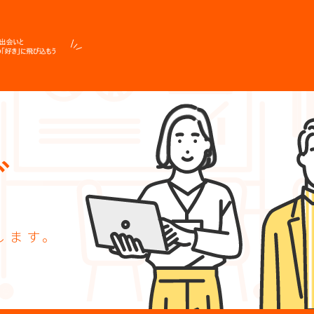
グ
します。