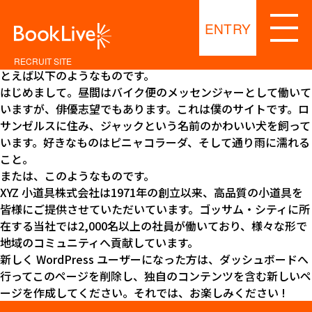
これはサンプルページです。同じ位置に固定され、(多くのテ
ーマでは) サイトナビゲーションメニューに含まれる点がブロ
ENTRY
グ投稿とは異なります。まずは、サイト訪問者に対して自分の
ことを説明する自己紹介ページを作成するのが一般的です。た
RECRUIT SITE
とえば以下のようなものです。
はじめまして。昼間はバイク便のメッセンジャーとして働いて
いますが、俳優志望でもあります。これは僕のサイトです。ロ
サンゼルスに住み、ジャックという名前のかわいい犬を飼って
います。好きなものはピニャコラーダ、そして通り雨に濡れる
こと。
または、このようなものです。
XYZ 小道具株式会社は1971年の創立以来、高品質の小道具を
皆様にご提供させていただいています。ゴッサム・シティに所
在する当社では2,000名以上の社員が働いており、様々な形で
地域のコミュニティへ貢献しています。
新しく WordPress ユーザーになった方は、
ダッシュボード
へ
行ってこのページを削除し、独自のコンテンツを含む新しいペ
ージを作成してください。それでは、お楽しみください !