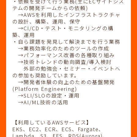
・依頼を受けて行う業務(主にECサイトシス
テムの開発チームからの依頼)
→AWSを利用したインフラストラクチャ
の設計、構築、運用、保守
→CI/CD・テスト・モニタリングの構
築、運用
・自ら課題を発見して解決までを行う業務
→業務効率化のためのツールの作成
→パフォーマンス改善の各種取り組み
→技術トレンドの動向調査/導入検討
外部の勉強会・セミナー・イベントへ
の参加も奨励しています。
→開発者体験の向上のための基盤開発
(Platform Engineering)
→SLI/SLOの設定・運用
→AI/ML技術の活用
【利用しているAWSサービス】
EKS、EC2、ECR、ECS、Fargate、
Lambda、S3、EFS、RDS(Aurora)、