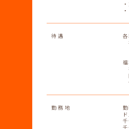
・
・
待遇
各
社
※
福
在
団
保
勤務地
勤
ド
千
千