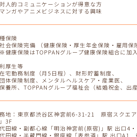
対人的コミュニケーションが得意な方
マンガやアニメビジネスに対する興味
種保険
会保険完備 （健康保険・厚生年金保険・雇用保
健康保険はTOPPANグループ健康保険組合に加
利厚生等
宅勤務制度（月5日程）、財形貯蓄制度、
体保険制度、メンタルヘルスケア・産業医、
養所、TOPPANグループ福祉会（結婚祝金、出
務地：東京都渋谷区神宮前6-31-21 原宿スク
」3F
代田線・副都心線「明治神宮前(原宿)」駅 出口4・
代田線・半蔵門線・銀座線「表参道」駅 出口A1 