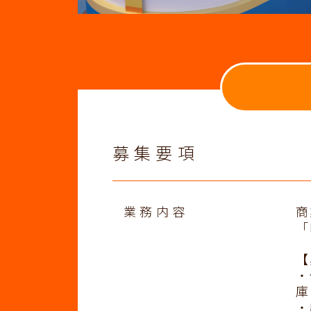
募集要項
業務内容
商
「
【
・
庫
・