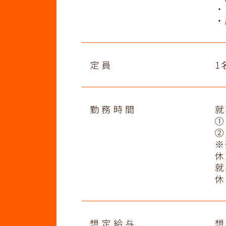
・
・
定員
1
勤務時間
就
①
②
※
休
就
休
想定給与
想