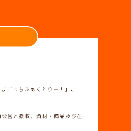
たまごっちふぁくとりー！」、
。
舗設営と撤収、資材・備品及び在