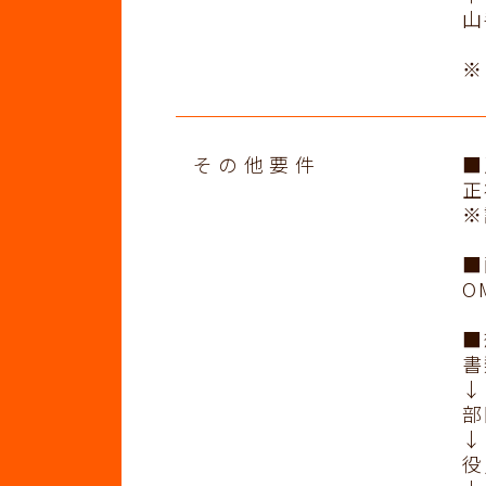
山
※
その他要件
■
正
※
■
O
■
書
↓
部
↓
役