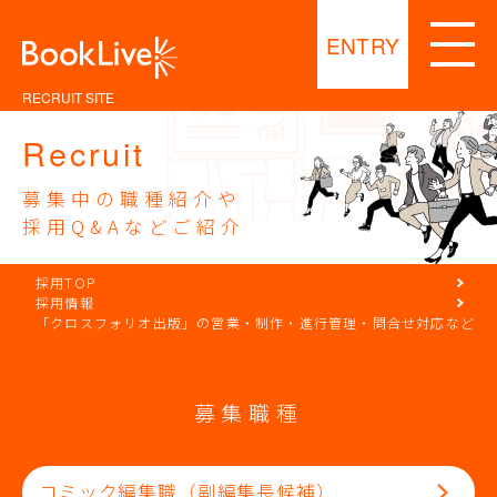
ENTRY
RECRUIT SITE
Recruit
募集中の職種紹介や
採用Q&Aなどご紹介
採用TOP
採用情報
「クロスフォリオ出版」の営業・制作・進行管理・問合せ対応など
募集職種
コミック編集職（副編集長候補）